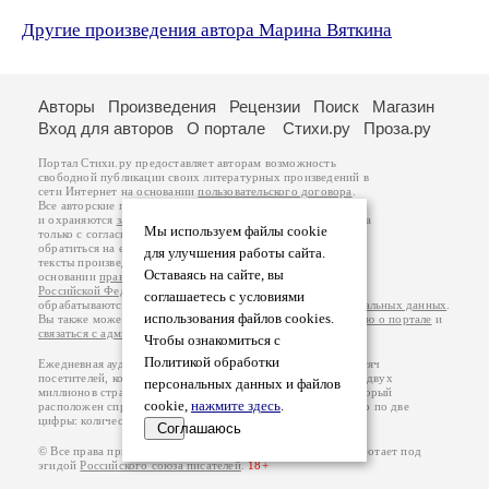
Другие произведения автора Марина Вяткина
Авторы
Произведения
Рецензии
Поиск
Магазин
Вход для авторов
О портале
Стихи.ру
Проза.ру
Портал Стихи.ру предоставляет авторам возможность
свободной публикации своих литературных произведений в
сети Интернет на основании
пользовательского договора
.
Все авторские права на произведения принадлежат авторам
и охраняются
законом
. Перепечатка произведений возможна
Мы используем файлы cookie
только с согласия его автора, к которому вы можете
обратиться на его авторской странице. Ответственность за
для улучшения работы сайта.
тексты произведений авторы несут самостоятельно на
Оставаясь на сайте, вы
основании
правил публикации
и
законодательства
Российской Федерации
. Данные пользователей
соглашаетесь с условиями
обрабатываются на основании
Политики обработки персональных данных
.
использования файлов cookies.
Вы также можете посмотреть более подробную
информацию о портале
и
связаться с администрацией
.
Чтобы ознакомиться с
Политикой обработки
Ежедневная аудитория портала Стихи.ру – порядка 200 тысяч
посетителей, которые в общей сумме просматривают более двух
персональных данных и файлов
миллионов страниц по данным счетчика посещаемости, который
cookie,
нажмите здесь
.
расположен справа от этого текста. В каждой графе указано по две
цифры: количество просмотров и количество посетителей.
Соглашаюсь
© Все права принадлежат авторам, 2000-2026. Портал работает под
эгидой
Российского союза писателей
.
18+