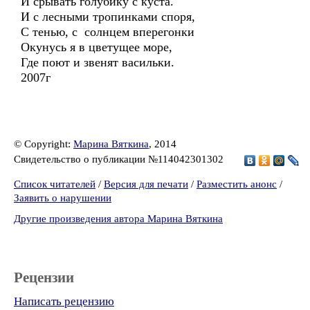
И срывать голубику с куста.
И с лесными тропинками споря,
С тенью, с солнцем вперегонки
Окунусь я в цветущее море,
Где поют и звенят васильки.
2007г
© Copyright:
Марина Вяткина
, 2014
Свидетельство о публикации №114042301302
Список читателей
/
Версия для печати
/
Разместить анонс
/
Заявить о нарушении
Другие произведения автора Марина Вяткина
Рецензии
Написать рецензию