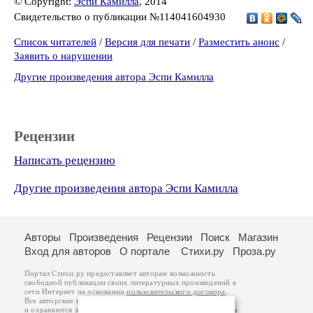
© Copyright:
Эспи Камилла
, 2014
Свидетельство о публикации №114041604930
Список читателей
/
Версия для печати
/
Разместить анонс
/
Заявить о нарушении
Другие произведения автора Эспи Камилла
Рецензии
Написать рецензию
Другие произведения автора Эспи Камилла
Авторы
Произведения
Рецензии
Поиск
Магазин
Вход для авторов
О портале
Стихи.ру
Проза.ру
Портал Стихи.ру предоставляет авторам возможность
свободной публикации своих литературных произведений в
сети Интернет на основании
пользовательского договора
.
Все авторские права на произведения принадлежат авторам
и охраняются
законом
. Перепечатка произведений возможна