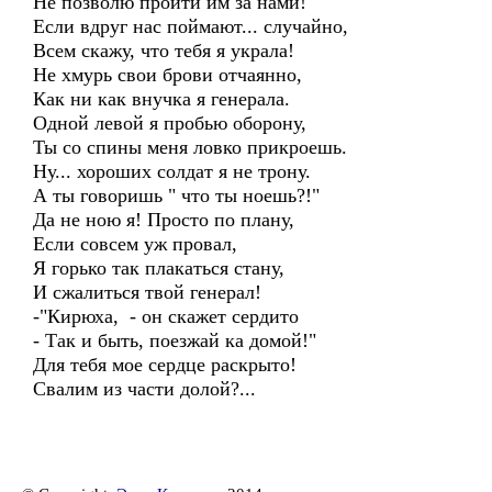
Не позволю пройти им за нами!
Если вдруг нас поймают... случайно,
Всем скажу, что тебя я украла!
Не хмурь свои брови отчаянно,
Как ни как внучка я генерала.
Одной левой я пробью оборону,
Ты со спины меня ловко прикроешь.
Ну... хороших солдат я не трону.
А ты говоришь " что ты ноешь?!"
Да не ною я! Просто по плану,
Если совсем уж провал,
Я горько так плакаться стану,
И сжалиться твой генерал!
-"Кирюха, - он скажет сердито
- Так и быть, поезжай ка домой!"
Для тебя мое сердце раскрыто!
Свалим из части долой?...