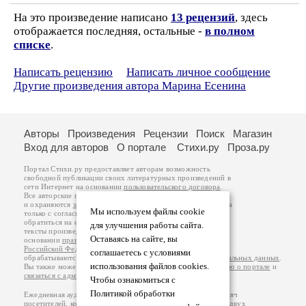
На это произведение написано
13 рецензий
, здесь
отображается последняя, остальные -
в полном
списке
.
Написать рецензию
Написать личное сообщение
Другие произведения автора Марина Есенина
Авторы
Произведения
Рецензии
Поиск
Магазин
Вход для авторов
О портале
Стихи.ру
Проза.ру
Портал Стихи.ру предоставляет авторам возможность
свободной публикации своих литературных произведений в
сети Интернет на основании
пользовательского договора
.
Все авторские права на произведения принадлежат авторам
и охраняются
законом
. Перепечатка произведений возможна
Мы используем файлы cookie
только с согласия его автора, к которому вы можете
обратиться на его авторской странице. Ответственность за
для улучшения работы сайта.
тексты произведений авторы несут самостоятельно на
Оставаясь на сайте, вы
основании
правил публикации
и
законодательства
Российской Федерации
. Данные пользователей
соглашаетесь с условиями
обрабатываются на основании
Политики обработки персональных данных
.
использования файлов cookies.
Вы также можете посмотреть более подробную
информацию о портале
и
связаться с администрацией
.
Чтобы ознакомиться с
Политикой обработки
Ежедневная аудитория портала Стихи.ру – порядка 200 тысяч
посетителей, которые в общей сумме просматривают более двух