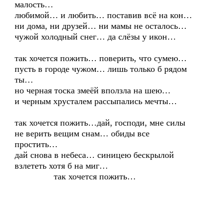
малость…
любимой… и любить… поставив всё на кон…
ни дома, ни друзей… ни мамы не осталось…
чужой холодный снег… да слёзы у икон…
так хочется пожить… поверить, что сумею…
пусть в городе чужом… лишь только б рядом
ты…
но черная тоска змеёй вползла на шею…
и черным хрусталем рассыпались мечты…
так хочется пожить…дай, господи, мне силы
не верить вещим снам… обиды все
простить…
дай снова в небеса… синицею бескрылой
взлететь хотя б на миг…
так хочется пожить…