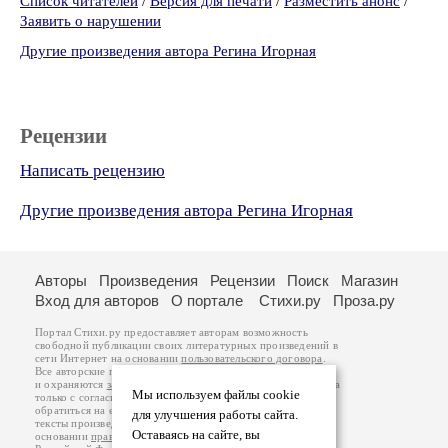
Список читателей
/
Версия для печати
/
Разместить анонс
/
Заявить о нарушении
Другие произведения автора Регина Игорная
Рецензии
Написать рецензию
Другие произведения автора Регина Игорная
Авторы
Произведения
Рецензии
Поиск
Магазин
Вход для авторов
О портале
Стихи.ру
Проза.ру
Портал Стихи.ру предоставляет авторам возможность
свободной публикации своих литературных произведений в
сети Интернет на основании
пользовательского договора
.
Все авторские права на произведения принадлежат авторам
и охраняются
законом
. Перепечатка произведений возможна
Мы используем файлы cookie
только с согласия его автора, к которому вы можете
обратиться на его авторской странице. Ответственность за
для улучшения работы сайта.
тексты произведений авторы несут самостоятельно на
Оставаясь на сайте, вы
основании
правил публикации
и
законодательства