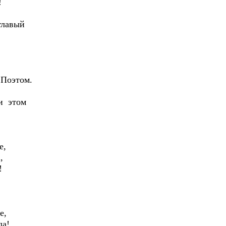
!
главый
 Поэтом.
и этом
е,
,
!
е,
да!