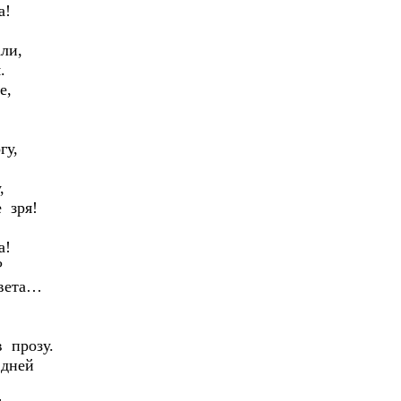
а!
ли,
.
е,
гу,
,
 зря!
а!
?
вета…
 прозу.
 дней