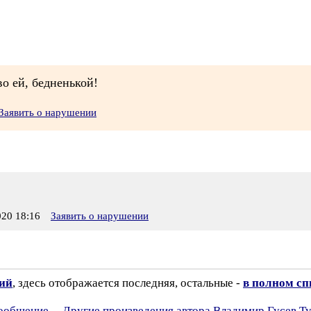
во ей, бедненькой!
Заявить о нарушении
20 18:16
Заявить о нарушении
зий
, здесь отображается последняя, остальные -
в полном сп
сообщение
Другие произведения автора Владимир Гусев Т