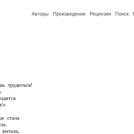
Авторы
Произведения
Рецензии
Поиск
ь трудиться!
.
одится
м!»
ще стала
ла.
 витала,