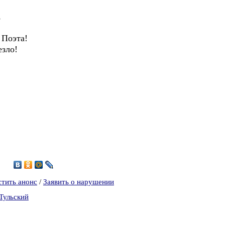
,
Поэта!
зло!
7
стить анонс
/
Заявить о нарушении
Тульский