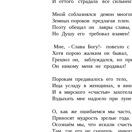
И оттого страдала всё сильней
Мной соблазнялся демон много
Земных пороков предлагая плен.
Поэту обещал он лавры славы,
Но Душу его требовал взамен!
Мне, - Слава Богу!- повезло с
Хотя порою жалким он бывал,
Грешил он, заблуждался, но пр
Он никому меня не продавал!
Порокам предавалось его тело,
Ища усладу в женщинах, в вин
И я мирского «счастья» захотела
Вздыхать мне надоело при луне
О, как же ошибаемся мы часто,
Приносят мудрость зрелые года.
Осознаём мы, что искали счасть
Там, где его не сыщешь никог