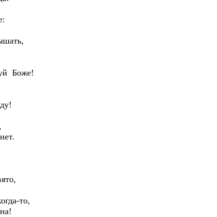
е:
ышать,
уй Боже!
ду!
,
нет.
ято,
огда-то,
на!