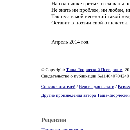
На солнышке греться и скованы но
Не знать ни проблем, ни любви, н
Так пусть мой весенний такой нед
Оставит в поэзии свой отпечаток.
Апрель 2014 год.
© Copyright:
Таша-Творческий Псевдоним
, 2
Свидетельство о публикации №11404070424
Список читателей
/
Версия для печати
/
Разме
Другие произведения автора Таша-Творчески
Рецензии
Написать рецензию