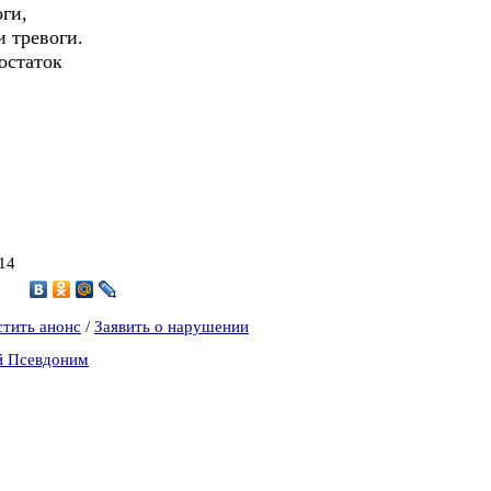
ги,
и тревоги.
остаток
014
0
стить анонс
/
Заявить о нарушении
й Псевдоним