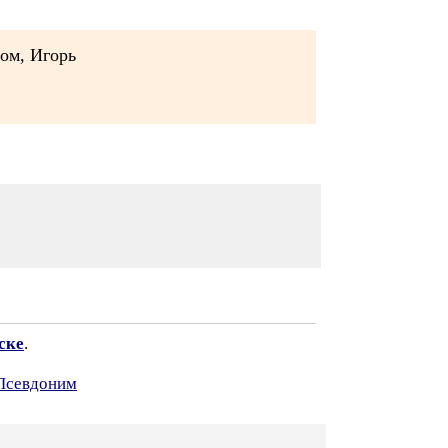
лом, Игорь
ске
.
 Псевдоним