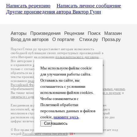
Написать рецензию
Написать личное сообщение
Другие произведения автора Виктор Гунн
Авторы
Произведения
Рецензии
Поиск
Магазин
Вход для авторов
О портале
Стихи.ру
Проза.ру
Портал Стихи.ру предоставляет авторам возможность
свободной публикации своих литературных произведений в
сети Интернет на основании
пользовательского договора
.
Все авторские права на произведения принадлежат авторам
и охраняются
законом
. Перепечатка произведений возможна
Мы используем файлы cookie
только с согласия его автора, к которому вы можете
обратиться на его авторской странице. Ответственность за
для улучшения работы сайта.
тексты произведений авторы несут самостоятельно на
Оставаясь на сайте, вы
основании
правил публикации
и
законодательства
Российской Федерации
. Данные пользователей
соглашаетесь с условиями
обрабатываются на основании
Политики обработки персональных данных
.
использования файлов cookies.
Вы также можете посмотреть более подробную
информацию о портале
и
связаться с администрацией
.
Чтобы ознакомиться с
Политикой обработки
Ежедневная аудитория портала Стихи.ру – порядка 200 тысяч
посетителей, которые в общей сумме просматривают более двух
персональных данных и файлов
миллионов страниц по данным счетчика посещаемости, который
cookie,
нажмите здесь
.
расположен справа от этого текста. В каждой графе указано по две
цифры: количество просмотров и количество посетителей.
Соглашаюсь
© Все права принадлежат авторам, 2000-2026. Портал работает под
эгидой
Российского союза писателей
.
18+