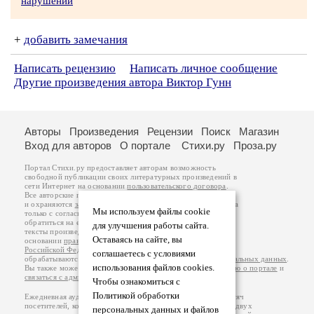
нарушении
+
добавить замечания
Написать рецензию
Написать личное сообщение
Другие произведения автора Виктор Гунн
Авторы
Произведения
Рецензии
Поиск
Магазин
Вход для авторов
О портале
Стихи.ру
Проза.ру
Портал Стихи.ру предоставляет авторам возможность
свободной публикации своих литературных произведений в
сети Интернет на основании
пользовательского договора
.
Все авторские права на произведения принадлежат авторам
и охраняются
законом
. Перепечатка произведений возможна
Мы используем файлы cookie
только с согласия его автора, к которому вы можете
обратиться на его авторской странице. Ответственность за
для улучшения работы сайта.
тексты произведений авторы несут самостоятельно на
Оставаясь на сайте, вы
основании
правил публикации
и
законодательства
Российской Федерации
. Данные пользователей
соглашаетесь с условиями
обрабатываются на основании
Политики обработки персональных данных
.
использования файлов cookies.
Вы также можете посмотреть более подробную
информацию о портале
и
связаться с администрацией
.
Чтобы ознакомиться с
Политикой обработки
Ежедневная аудитория портала Стихи.ру – порядка 200 тысяч
посетителей, которые в общей сумме просматривают более двух
персональных данных и файлов