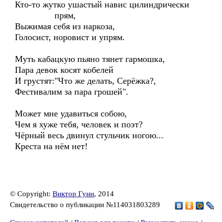
Кто-то жутко ушастый навис цилиндрически
прям,
Выжимая себя из наркоза,
Голосист, норовист и упрям.
Муть кабацкую пьяно тянет гармошка,
Пара девок косят кобелей
И грустят:"Что же делать, Серёжка?,
Фестивалим за пара грошей".
Может мне удавиться собою,
Чем я хуже тебя, человек и поэт?
Чёрный весь двинул стульчик ногою...
Креста на нём нет!
© Copyright:
Виктор Гунн
, 2014
Свидетельство о публикации №114031803289