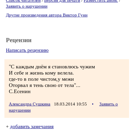
Список читателей
/
Версия для печати
/
Разместить анонс
/
Заявить о нарушении
Другие произведения автора Виктор Гунн
Рецензии
Написать рецензию
"С каждым днём я становлюсь чужим
И себе и жизнь кому велела.
где-то в поле чистом,у межи
Оторвал я тень свою от тела"...
С.Есенин
Александра Сушкина
18.03.2014 10:55
•
Заявить о
нарушении
+
добавить замечания