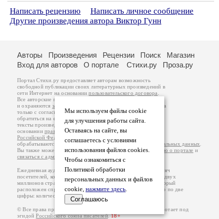
Написать рецензию
Написать личное сообщение
Другие произведения автора Виктор Гунн
Авторы
Произведения
Рецензии
Поиск
Магазин
Вход для авторов
О портале
Стихи.ру
Проза.ру
Портал Стихи.ру предоставляет авторам возможность
свободной публикации своих литературных произведений в
сети Интернет на основании
пользовательского договора
.
Все авторские права на произведения принадлежат авторам
и охраняются
законом
. Перепечатка произведений возможна
Мы используем файлы cookie
только с согласия его автора, к которому вы можете
обратиться на его авторской странице. Ответственность за
для улучшения работы сайта.
тексты произведений авторы несут самостоятельно на
Оставаясь на сайте, вы
основании
правил публикации
и
законодательства
Российской Федерации
. Данные пользователей
соглашаетесь с условиями
обрабатываются на основании
Политики обработки персональных данных
.
использования файлов cookies.
Вы также можете посмотреть более подробную
информацию о портале
и
связаться с администрацией
.
Чтобы ознакомиться с
Политикой обработки
Ежедневная аудитория портала Стихи.ру – порядка 200 тысяч
посетителей, которые в общей сумме просматривают более двух
персональных данных и файлов
миллионов страниц по данным счетчика посещаемости, который
cookie,
нажмите здесь
.
расположен справа от этого текста. В каждой графе указано по две
цифры: количество просмотров и количество посетителей.
Соглашаюсь
© Все права принадлежат авторам, 2000-2026. Портал работает под
эгидой
Российского союза писателей
.
18+