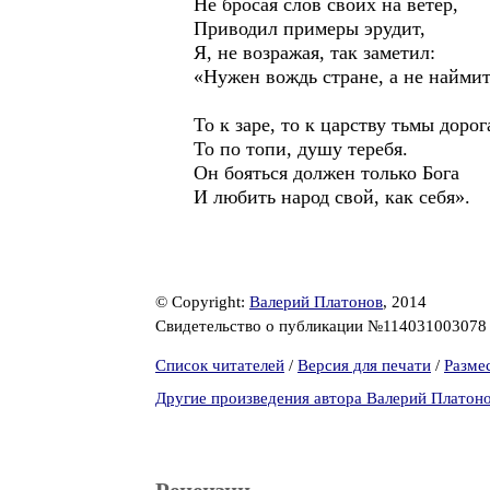
Не бросая слов своих на ветер,
Приводил примеры эрудит,
Я, не возражая, так заметил:
«Нужен вождь стране, а не наймит
То к заре, то к царству тьмы дорог
То по топи, душу теребя.
Он бояться должен только Бога
И любить народ свой, как себя».
© Copyright:
Валерий Платонов
, 2014
Свидетельство о публикации №11403100307
Список читателей
/
Версия для печати
/
Разме
Другие произведения автора Валерий Платон