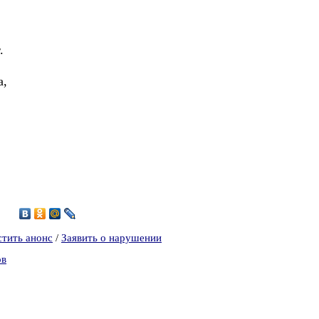
.
а,
8
стить анонс
/
Заявить о нарушении
ов