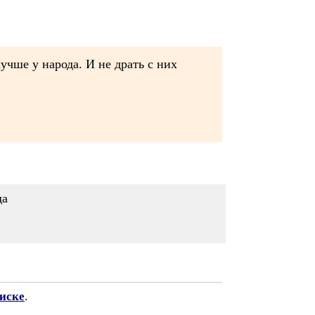
учше у народа. И не драть с них
да
писке
.