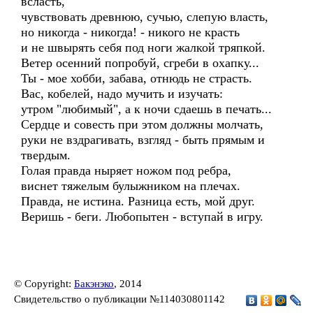
всласть,
чувствовать древнюю, сучью, слепую власть,
но никогда - никогда! - никого не красть
и не швырять себя под ноги жалкой тряпкой.
Ветер осенний попробуй, сгреби в охапку...
Ты - мое хобби, забава, отнюдь не страсть.
Вас, кобелей, надо мучить и изучать:
утром "любимый", а к ночи сдаешь в печать...
Сердце и совесть при этом должны молчать,
руки не вздрагивать, взгляд - быть прямым и
твердым.
Голая правда ныряет ножом под ребра,
виснет тяжелым булыжником на плечах.
Правда, не истина. Разница есть, мой друг.
Веришь - беги. Любопытен - вступай в игру.
© Copyright:
Бакэнэко
, 2014
Свидетельство о публикации №114030801142