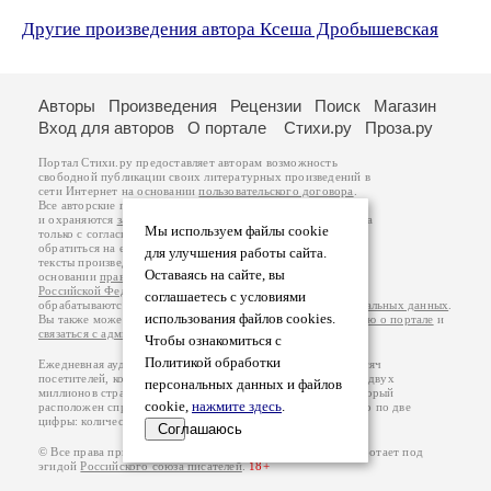
Другие произведения автора Ксеша Дробышевская
Авторы
Произведения
Рецензии
Поиск
Магазин
Вход для авторов
О портале
Стихи.ру
Проза.ру
Портал Стихи.ру предоставляет авторам возможность
свободной публикации своих литературных произведений в
сети Интернет на основании
пользовательского договора
.
Все авторские права на произведения принадлежат авторам
и охраняются
законом
. Перепечатка произведений возможна
Мы используем файлы cookie
только с согласия его автора, к которому вы можете
обратиться на его авторской странице. Ответственность за
для улучшения работы сайта.
тексты произведений авторы несут самостоятельно на
Оставаясь на сайте, вы
основании
правил публикации
и
законодательства
Российской Федерации
. Данные пользователей
соглашаетесь с условиями
обрабатываются на основании
Политики обработки персональных данных
.
использования файлов cookies.
Вы также можете посмотреть более подробную
информацию о портале
и
связаться с администрацией
.
Чтобы ознакомиться с
Политикой обработки
Ежедневная аудитория портала Стихи.ру – порядка 200 тысяч
посетителей, которые в общей сумме просматривают более двух
персональных данных и файлов
миллионов страниц по данным счетчика посещаемости, который
cookie,
нажмите здесь
.
расположен справа от этого текста. В каждой графе указано по две
цифры: количество просмотров и количество посетителей.
Соглашаюсь
© Все права принадлежат авторам, 2000-2026. Портал работает под
эгидой
Российского союза писателей
.
18+