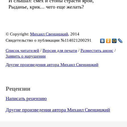
И слышал: смех и стоны страсти ярой,
Рыданье, крик... чего еще желать?
© Copyright:
Михаил Свенцицкий
, 2014
Свидетельство о публикации №114021200291
Список читателей
/
Версия для печати
/
Разместить анонс
/
Заявить о нарушении
Другие произведения автора Михаил Свенцицкий
Рецензии
Написать рецензию
Другие произведения автора Михаил Свенцицкий