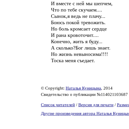
И вместе с ней мы шепчем,
Что по тебе скучаем....
Сынок,я ведь не плачу...
Боюсь покой тревожить.
Но боль кромсает сердце
И рана кровоточит....
Конечно, жить я буду...
А сколько?Бог лишь знает.
Но жизнь невыносима!!!!
Тоска меня съедает.
© Copyright:
Наталья Куницына
, 2014
Свидетельство о публикации №114021103687
Список читателей
/
Версия для печати
/
Разме
Другие произведения автора Наталья Куницы