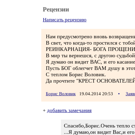
Рецензии
Написать рецензию
Нам предусмотрено вновь возвращен
В свет, что когда-то простился с тобо
РЕИНКАРНАЦИЯ- БОГА ПРОЩЕНИ
В мир ты вернешся, с другою судьбой
Я думаю он видит ВАС, и его касани
Пусть БОГ облегчет ВАМ душу в это
С теплом Борис Воловик.
Да прочтите "КРЕСТ ОСНОВАТЕЛЕЙ 
Борис Воловик
19.04.2014 20:53
•
Заяв
+
добавить замечания
Спасибо,Борис.Очень тепло с
...Я думаю,он видит Вас,и ег