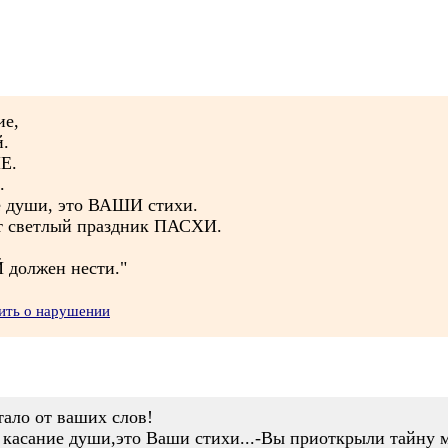
ие,
й.
Е.
.
е души, это ВАШИ стихи.
т светлый праздник ПАСХИ.
должен нести."
ить о нарушении
тало от ваших слов!
о касание души,это Ваши стихи...-Вы приоткрыли тайну 