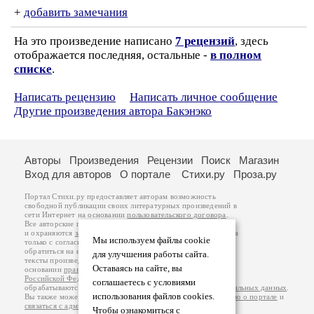
+
добавить замечания
На это произведение написано
7 рецензий
, здесь
отображается последняя, остальные -
в полном
списке
.
Написать рецензию
Написать личное сообщение
Другие произведения автора Бакэнэко
Авторы
Произведения
Рецензии
Поиск
Магазин
Вход для авторов
О портале
Стихи.ру
Проза.ру
Портал Стихи.ру предоставляет авторам возможность
свободной публикации своих литературных произведений в
сети Интернет на основании
пользовательского договора
.
Все авторские права на произведения принадлежат авторам
и охраняются
законом
. Перепечатка произведений возможна
Мы используем файлы cookie
только с согласия его автора, к которому вы можете
обратиться на его авторской странице. Ответственность за
для улучшения работы сайта.
тексты произведений авторы несут самостоятельно на
Оставаясь на сайте, вы
основании
правил публикации
и
законодательства
Российской Федерации
. Данные пользователей
соглашаетесь с условиями
обрабатываются на основании
Политики обработки персональных данных
.
использования файлов cookies.
Вы также можете посмотреть более подробную
информацию о портале
и
связаться с администрацией
.
Чтобы ознакомиться с