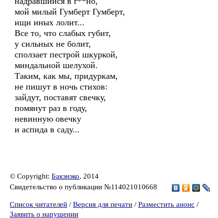
надравшийся в г**но,
мой милый Гумберт Гумберт,
ищи иных лолит...
Все то, что слабых губит,
у сильных не болит,
сползает пестрой шкуркой,
миндальной шелухой.
Таким, как мы, придуркам,
не пишут в ночь стихов:
зайдут, поставят свечку,
помянут раз в году,
невинную овечку
и аспида в саду...
© Copyright:
Бакэнэко
, 2014
Свидетельство о публикации №114021010668
Список читателей
/
Версия для печати
/
Разместить анонс
/
Заявить о нарушении