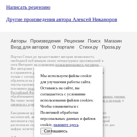
Написать рецензию
Другие произведения автора Алексей Никаноров
Авторы
Произведения
Рецензии
Поиск
Магазин
Вход для авторов
О портале
Стихи.ру
Проза.ру
Портал Стихи.ру предоставляет авторам возможность
свободной публикации своих литературных произведений в
сети Интернет на основании
пользовательского договора
.
Все авторские права на произведения принадлежат авторам
и охраняются
законом
. Перепечатка произведений возможна
Мы используем файлы cookie
только с согласия его автора, к которому вы можете
обратиться на его авторской странице. Ответственность за
для улучшения работы сайта.
тексты произведений авторы несут самостоятельно на
Оставаясь на сайте, вы
основании
правил публикации
и
законодательства
Российской Федерации
. Данные пользователей
соглашаетесь с условиями
обрабатываются на основании
Политики обработки персональных данных
.
использования файлов cookies.
Вы также можете посмотреть более подробную
информацию о портале
и
связаться с администрацией
.
Чтобы ознакомиться с
Политикой обработки
Ежедневная аудитория портала Стихи.ру – порядка 200 тысяч
посетителей, которые в общей сумме просматривают более двух
персональных данных и файлов
миллионов страниц по данным счетчика посещаемости, который
cookie,
нажмите здесь
.
расположен справа от этого текста. В каждой графе указано по две
цифры: количество просмотров и количество посетителей.
Соглашаюсь