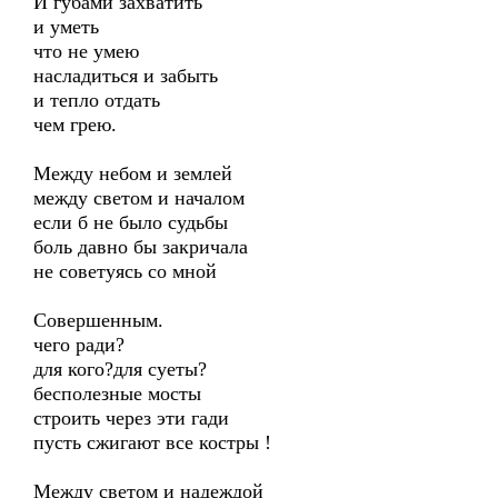
И губами захватить
и уметь
что не умею
насладиться и забыть
и тепло отдать
чем грею.
Между небом и землей
между светом и началом
если б не было судьбы
боль давно бы закричала
не советуясь со мной
Совершенным.
чего ради?
для кого?для суеты?
бесполезные мосты
строить через эти гади
пусть сжигают все костры !
Между светом и надеждой