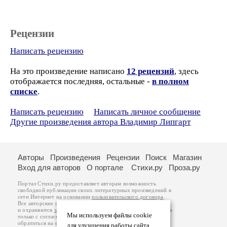
Рецензии
Написать рецензию
На это произведение написано
12 рецензий
, здесь
отображается последняя, остальные -
в полном
списке
.
Написать рецензию
Написать личное сообщение
Другие произведения автора Владимир Липгарт
Авторы
Произведения
Рецензии
Поиск
Магазин
Вход для авторов
О портале
Стихи.ру
Проза.ру
Портал Стихи.ру предоставляет авторам возможность
свободной публикации своих литературных произведений в
сети Интернет на основании
пользовательского договора
.
Все авторские права на произведения принадлежат авторам
и охраняются
законом
. Перепечатка произведений возможна
Мы используем файлы cookie
только с согласия его автора, к которому вы можете
обратиться на его авторской странице. Ответственность за
для улучшения работы сайта.