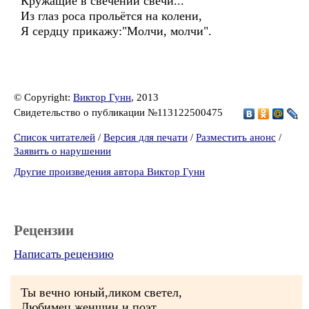
Кружащие в свечении свечи...
Из глаз роса прольётся на колени,
Я сердцу прикажу:"Молчи, молчи".
© Copyright:
Виктор Гунн
, 2013
Свидетельство о публикации №113122500475
Список читателей
/
Версия для печати
/
Разместить анонс
/
Заявить о нарушении
Другие произведения автора Виктор Гунн
Рецензии
Написать рецензию
Ты вечно юный,ликом светел,
Любимец женщин и поэт.