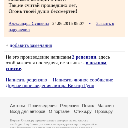
Так,не считай прошедших лет,
Огонь твоей души бессмертен!
Александра Сушкина
24.06.2015 08:07
•
Заявить о
нарушении
+
добавить замечания
На это произведение написаны
2 рецензии
, здесь
отображается последняя, остальные -
в полном
списке
.
Написать рецензию
Написать личное сообщение
Другие произведения автора Виктор Гунн
Авторы
Произведения
Рецензии
Поиск
Магазин
Вход для авторов
О портале
Стихи.ру
Проза.ру
Портал Стихи.ру предоставляет авторам возможность
свободной публикации своих литературных произведений в
сети Интернет на основании
пользовательского договора
.