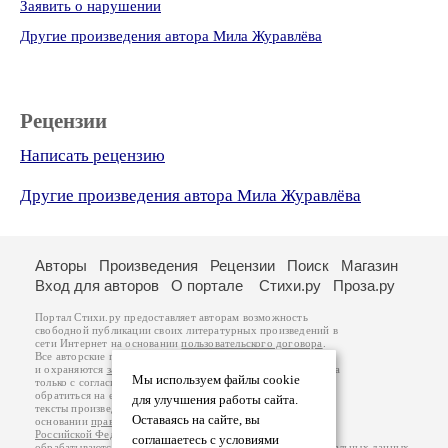
Заявить о нарушении
Другие произведения автора Мила Журавлёва
Рецензии
Написать рецензию
Другие произведения автора Мила Журавлёва
Авторы
Произведения
Рецензии
Поиск
Магазин
Вход для авторов
О портале
Стихи.ру
Проза.ру
Портал Стихи.ру предоставляет авторам возможность
свободной публикации своих литературных произведений в
сети Интернет на основании
пользовательского договора
.
Все авторские права на произведения принадлежат авторам
и охраняются
законом
. Перепечатка произведений возможна
Мы используем файлы cookie
только с согласия его автора, к которому вы можете
обратиться на его авторской странице. Ответственность за
для улучшения работы сайта.
тексты произведений авторы несут самостоятельно на
Оставаясь на сайте, вы
основании
правил публикации
и
законодательства
Российской Федерации
. Данные пользователей
соглашаетесь с условиями
обрабатываются на основании
Политики обработки персональных данных
.