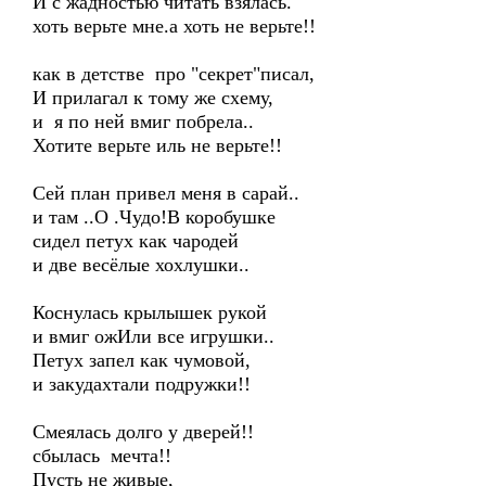
И с жадностью читать взялась.
хоть верьте мне.а хоть не верьте!!
как в детстве про "секрет"писал,
И прилагал к тому же схему,
и я по ней вмиг побрела..
Хотите верьте иль не верьте!!
Сей план привел меня в сарай..
и там ..О .Чудо!В коробушке
сидел петух как чародей
и две весёлые хохлушки..
Коснулась крылышек рукой
и вмиг ожИли все игрушки..
Петух запел как чумовой,
и закудахтали подружки!!
Смеялась долго у дверей!!
сбылась мечта!!
Пусть не живые,