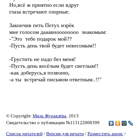
Но,всё ж приятно если вдруг
глаза встречают озорные.
Закончив петь Петух изрёк
мне голосом дааавноооооооо знакомым:
-"Это тебе подарок мой??
-Пусть день твой будет невесомым!!
-Грустить не надо без меня!
-Пусть день весёлым будет светлым!!
-как доберусь,я позвоню,
-а ты встречай письмом ответным..!!"
© Copyright:
Мила Журавлёва
, 2013
Свидетельство о публикации №113122008399
Список читателей
/
Версия для печати
/
Разместить анонс
/