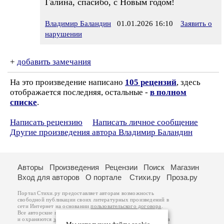
Галина, спасибо, с Новым годом!
Владимир Баландин
01.01.2026 16:10
Заявить о
нарушении
+
добавить замечания
На это произведение написано
105 рецензий
, здесь
отображается последняя, остальные -
в полном
списке
.
Написать рецензию
Написать личное сообщение
Другие произведения автора Владимир Баландин
Авторы
Произведения
Рецензии
Поиск
Магазин
Вход для авторов
О портале
Стихи.ру
Проза.ру
Портал Стихи.ру предоставляет авторам возможность
свободной публикации своих литературных произведений в
сети Интернет на основании
пользовательского договора
.
Все авторские права на произведения принадлежат авторам
и охраняются
законом
. Перепечатка произведений возможна