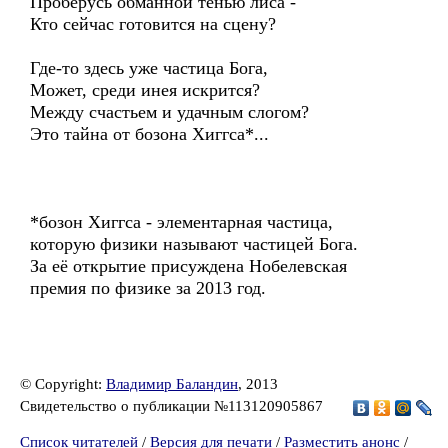
Проберусь обманной тенью лиса -
Кто сейчас готовится на сцену?
Где-то здесь уже частица Бога,
Может, среди инея искрится?
Между счастьем и удачным слогом?
Это тайна от бозона Хиггса*...
*бозон Хиггса - элементарная частица,
которую физики называют частицей Бога.
За её открытие присуждена Нобелевская
премия по физике за 2013 год.
© Copyright:
Владимир Баландин
, 2013
Свидетельство о публикации №113120905867
Список читателей
/
Версия для печати
/
Разместить анонс
/