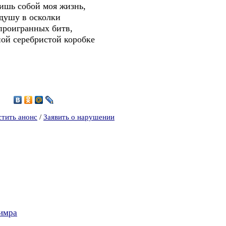
лишь собой моя жизнь,
душу в осколки
 проигранных битв,
ной серебристой коробке
9
стить анонс
/
Заявить о нарушении
Нимра