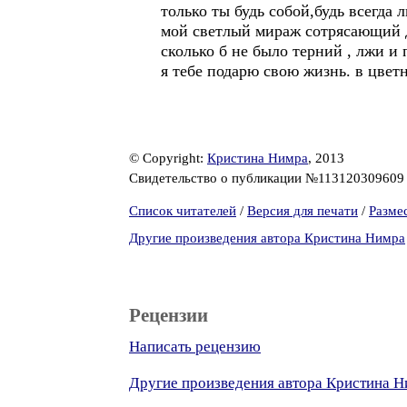
только ты будь собой,будь всегда 
мой светлый мираж сотрясающий 
сколько б не было терний , лжи и
я тебе подарю свою жизнь. в цвет
© Copyright:
Кристина Нимра
, 2013
Свидетельство о публикации №11312030960
Список читателей
/
Версия для печати
/
Разме
Другие произведения автора Кристина Нимра
Рецензии
Написать рецензию
Другие произведения автора Кристина 