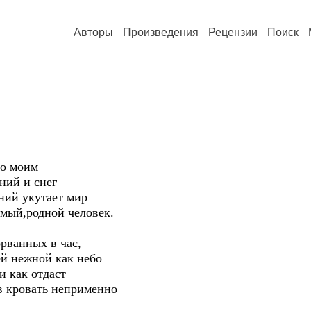
Авторы
Произведения
Рецензии
Поиск
ло моим
ний и снег
ний укутает мир
имый,родной человек.
орванных в час,
ей нежной как небо
ои как отдаст
в кровать неприменно