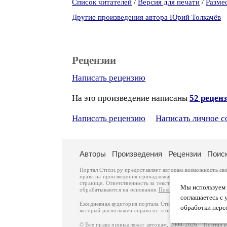
Список читателей
/
Версия для печати
/
Разме
Другие произведения автора Юрий Толкачёв
Рецензии
Написать рецензию
На это произведение написаны
52 рецен
Написать рецензию
Написать личное 
Авторы
Произведения
Рецензии
Поис
Портал Стихи.ру предоставляет авторам возможность св
права на произведения принадлежат авторам и охраняют
странице. Ответственность за тексты произведений авто
Мы используем ф
обрабатываются на основании
Политики обработки перс
соглашаетесь с 
Ежедневная аудитория портала Стихи.ру – порядка 200 
обработки перс
который расположен справа от этого текста. В каждой гр
© Все права принадлежат авторам, 2000-2026. Портал 