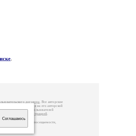
писке
.
ользовательского договора
. Все авторские
у вы можете обратиться на его авторской
й Федерации
. Данные пользователей
е
и
связаться с администрацией
.
Соглашаюсь
ц по данным счетчика посещаемости,