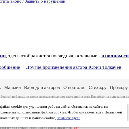
стить анонс
/
Заявить о нарушении
зии
, здесь отображается последняя, остальные -
в полном с
сообщение
Другие произведения автора Юрий Толкачёв
к
Магазин
Вход для авторов
О портале
Стихи.ру
Проза.ру
ободной публикации своих литературных произведений в сети Интернет на основании
п
ся
законом
. Перепечатка произведений возможна только с согласия его автора, к котором
ры несут самостоятельно на основании
правил публикации
и
законодательства Российско
айлы cookie для улучшения работы сайта. Оставаясь на сайте, вы
ональных данных
. Вы также можете посмотреть более подробную
информацию о портал
условиями использования файлов cookies. Чтобы ознакомиться с Политикой
тысяч посетителей, которые в общей сумме просматривают более двух миллионов страни
ональных данных и файлов cookie,
нажмите здесь
.
афе указано по две цифры: количество просмотров и количество посетителей.
работает под эгидой
Российского союза писателей
.
18+