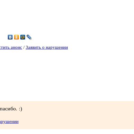
стить анонс
/
Заявить о нарушении
пасибо. :)
нарушении