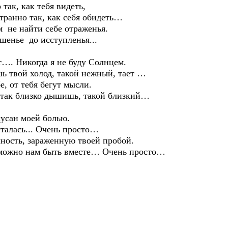
 так, как тебя видеть,
Странно так, как себя обидеть…
м не найти себе отраженья.
шенье до исступленья...
т…. Никогда я не буду Солнцем.
ь твой холод, такой нежный, тает …
е, от тебя бегут мысли.
 так близко дышишь, такой близкий…
кусан моей болью.
уталась... Очень просто…
ость, зараженную твоей пробой.
можно нам быть вместе… Очень просто…