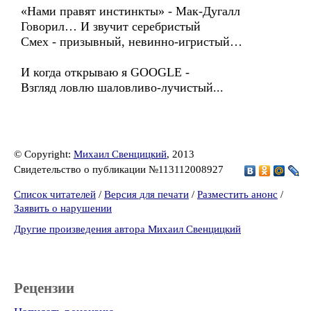
«Нами правят инстинкты» - Мак-Дугалл
Говорил… И звучит серебристый
Смех - призывный, невинно-игристый…
И когда открываю я GOOGLЕ -
Взгляд ловлю шаловливо-лучистый...
© Copyright:
Михаил Свенцицкий
, 2013
Свидетельство о публикации №113112008927
Список читателей
/
Версия для печати
/
Разместить анонс
/
Заявить о нарушении
Другие произведения автора Михаил Свенцицкий
Рецензии