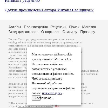
Написать рецензию
Другие произведения автора Михаил Свенцицкий
Авторы
Произведения
Рецензии
Поиск
Магазин
Вход для авторов
О портале
Стихи.ру
Проза.ру
Портал Стихи.ру предоставляет авторам возможность
свободной публикации своих литературных произведений в
сети Интернет на основании
пользовательского договора
.
Все авторские права на произведения принадлежат авторам
и охраняются
законом
. Перепечатка произведений возможна
Мы используем файлы cookie
только с согласия его автора, к которому вы можете
обратиться на его авторской странице. Ответственность за
для улучшения работы сайта.
тексты произведений авторы несут самостоятельно на
Оставаясь на сайте, вы
основании
правил публикации
и
законодательства
Российской Федерации
. Данные пользователей
соглашаетесь с условиями
обрабатываются на основании
Политики обработки персональных данных
.
использования файлов cookies.
Вы также можете посмотреть более подробную
информацию о портале
и
связаться с администрацией
.
Чтобы ознакомиться с
Политикой обработки
Ежедневная аудитория портала Стихи.ру – порядка 200 тысяч
посетителей, которые в общей сумме просматривают более двух
персональных данных и файлов
миллионов страниц по данным счетчика посещаемости, который
cookie,
нажмите здесь
.
расположен справа от этого текста. В каждой графе указано по две
цифры: количество просмотров и количество посетителей.
Соглашаюсь
© Все права принадлежат авторам, 2000-2026. Портал работает под
эгидой
Российского союза писателей
.
18+