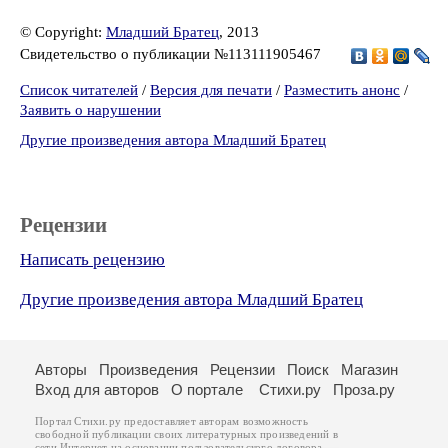
© Copyright:
Младший Братец
, 2013
Свидетельство о публикации №113111905467
Список читателей
/
Версия для печати
/
Разместить анонс
/
Заявить о нарушении
Другие произведения автора Младший Братец
Рецензии
Написать рецензию
Другие произведения автора Младший Братец
Авторы
Произведения
Рецензии
Поиск
Магазин
Вход для авторов
О портале
Стихи.ру
Проза.ру
Портал Стихи.ру предоставляет авторам возможность
свободной публикации своих литературных произведений в
сети Интернет на основании
пользовательского договора
.