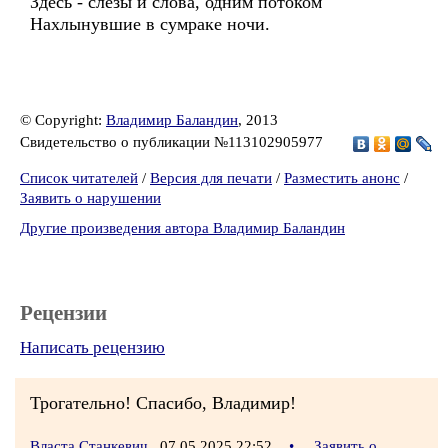
Здесь - слёзы и слова, одним потоком
Нахлынувшие в сумраке ночи.
© Copyright:
Владимир Баландин
, 2013
Свидетельство о публикации №113102905977
Список читателей
/
Версия для печати
/
Разместить анонс
/
Заявить о нарушении
Другие произведения автора Владимир Баландин
Рецензии
Написать рецензию
Трогательно! Спасибо, Владимир!
Власта Станкевич
07.05.2025 22:52
•
Заявить о