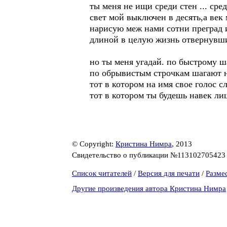
ты меня не ищи среди стен ... сре
свет мой выключен в десять,а век 
нарисую меж нами сотни преград 
длиной в целую жизнь отвернувш
но ты меня угадай. по быстрому ш
по обрывистым строчкам шагают 
тот в котором на имя свое голос с
тот в котором ты будешь навек л
© Copyright:
Кристина Нимра
, 2013
Свидетельство о публикации №11310270542
Список читателей
/
Версия для печати
/
Разме
Другие произведения автора Кристина Нимра