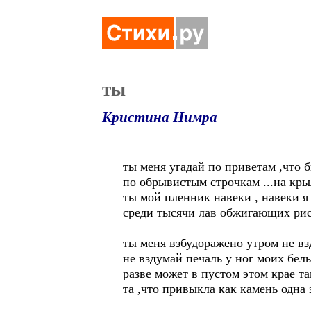
ты
Кристина Нимра
ты меня угадай по приветам ,что б
по обрывистым строчкам ...на кры
ты мой пленник навеки , навеки я
среди тысячи лав обжигающих рис
ты меня взбудоражено утром не вз
не вздумай печаль у ног моих белы
разве может в пустом этом крае т
та ,что привыкла как камень одна 