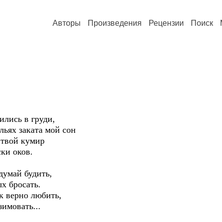
Авторы
Произведения
Рецензии
Поиск
ились в груди,
льях заката мой сон
 твой кумир
ки оков.
думай будить,
х бросать.
ак верно любить,
зимовать...