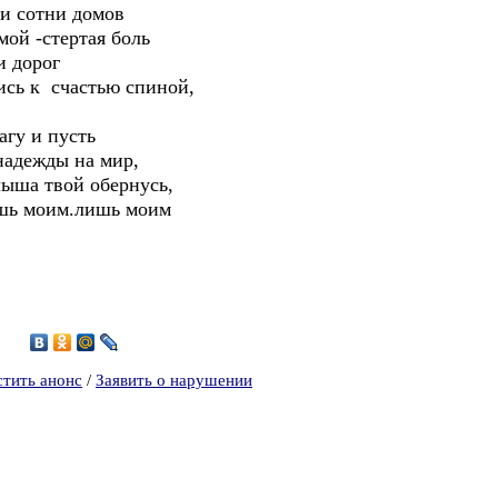
ди сотни домов
мой -стертая боль
и дорог
ись к счастью спиной,
агу и пусть
надежды на мир,
лыша твой обернусь,
ишь моим.лишь моим
3
стить анонс
/
Заявить о нарушении