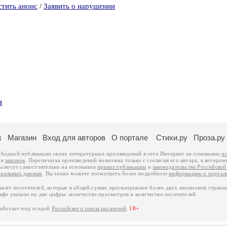
стить анонс
/
Заявить о нарушении
н
к
Магазин
Вход для авторов
О портале
Стихи.ру
Проза.ру
ободной публикации своих литературных произведений в сети Интернет на основании
п
ся
законом
. Перепечатка произведений возможна только с согласия его автора, к котором
ры несут самостоятельно на основании
правил публикации
и
законодательства Российско
ональных данных
. Вы также можете посмотреть более подробную
информацию о портал
тысяч посетителей, которые в общей сумме просматривают более двух миллионов страни
афе указано по две цифры: количество просмотров и количество посетителей.
работает под эгидой
Российского союза писателей
.
18+