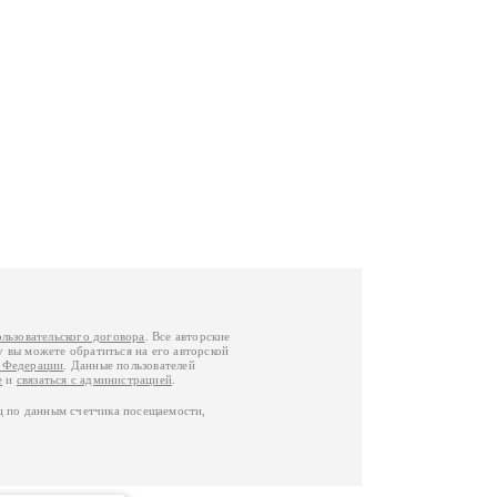
ользовательского договора
. Все авторские
у вы можете обратиться на его авторской
й Федерации
. Данные пользователей
е
и
связаться с администрацией
.
ц по данным счетчика посещаемости,