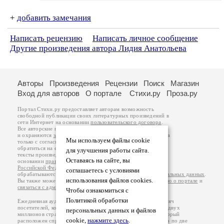
+
добавить замечания
Написать рецензию
Написать личное сообщение
Другие произведения автора Лидия Анатольева
Авторы
Произведения
Рецензии
Поиск
Магазин
Вход для авторов
О портале
Стихи.ру
Проза.ру
Портал Стихи.ру предоставляет авторам возможность
свободной публикации своих литературных произведений в
сети Интернет на основании
пользовательского договора
.
Все авторские права на произведения принадлежат авторам
и охраняются
законом
. Перепечатка произведений возможна
Мы используем файлы cookie
только с согласия его автора, к которому вы можете
обратиться на его авторской странице. Ответственность за
для улучшения работы сайта.
тексты произведений авторы несут самостоятельно на
Оставаясь на сайте, вы
основании
правил публикации
и
законодательства
Российской Федерации
. Данные пользователей
соглашаетесь с условиями
обрабатываются на основании
Политики обработки персональных данных
.
использования файлов cookies.
Вы также можете посмотреть более подробную
информацию о портале
и
связаться с администрацией
.
Чтобы ознакомиться с
Политикой обработки
Ежедневная аудитория портала Стихи.ру – порядка 200 тысяч
посетителей, которые в общей сумме просматривают более двух
персональных данных и файлов
миллионов страниц по данным счетчика посещаемости, который
cookie,
нажмите здесь
.
расположен справа от этого текста. В каждой графе указано по две