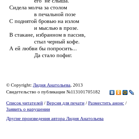
его не слыша.
Сидела молча за столом
в печальной позе
С поднятой бровью на излом
и мыслью в прозе.
В стакане, избранном в пассив,
стыл черный кофе.
А ей любви бы попросить...
Да стало пофиг.
© Copyright:
Лидия Анатольева
, 2013
Свидетельство о публикации №113101705182
Список читателей
/
Версия для печати
/
Разместить анонс
/
Заявить о нарушении
Другие произведения автора Лидия Анатольева