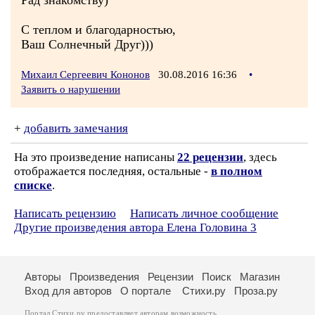
Рад знакомству)
С теплом и благодарностью,
Ваш Солнечный Друг)))
Михаил Сергеевич Кононов
30.08.2016 16:36
•
Заявить о нарушении
+
добавить замечания
На это произведение написаны
22 рецензии
, здесь
отображается последняя, остальные -
в полном
списке
.
Написать рецензию
Написать личное сообщение
Другие произведения автора Елена Головина 3
Авторы
Произведения
Рецензии
Поиск
Магазин
Вход для авторов
О портале
Стихи.ру
Проза.ру
Портал Стихи.ру предоставляет авторам возможность