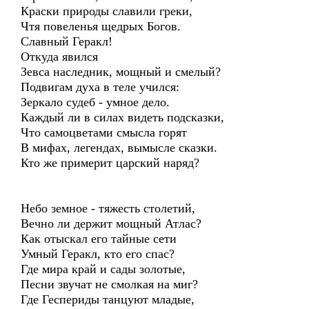
Краски природы славили греки,
Чтя повеленья щедрых Богов.
Славный Геракл!
Откуда явился
Зевса наследник, мощный и смелый?
Подвигам духа в теле учился:
Зеркало судеб - умное дело.
Каждый ли в силах видеть подсказки,
Что самоцветами смысла горят
В мифах, легендах, вымысле сказки.
Кто же примерит царский наряд?
Небо земное - тяжесть столетий,
Вечно ли держит мощный Атлас?
Как отыскал его тайные сети
Умный Геракл, кто его спас?
Где мира край и сады золотые,
Песни звучат не смолкая на миг?
Где Геспериды танцуют младые,