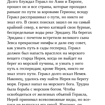
Долго блуждал Геракл по Азии и Европе,
прошел он и все страны, которые проходил
раньше по пути за коровами Гериона; всюду
Геракл расспрашивал о пути, но никто не
знал его. В своих поисках зашел он на самый
крайний север, к вечно катящей свои бурные,
беспредельные воды реке Эридану. На берегах
Эридана с почетом встретили великого сына
Зевса прекрасные нимфы и дали ему совет,
как узнать путь в сады гесперид. Геракл
должен был напасть врасплох на морского
вещего старца Нерея, когда он выйдет на
берег из морской пучины, и узнать у него
путь к гесперидам; кроме Нерея, никто не
знал этого пути. Геракл долго искал Немея.
Наконец, удалось ему найти Нерея на берегу
моря. Геракл напал на морского бога. Трудна
была борьба с морским богом. Чтобы
освободиться от железных объятий Геракла,
Нерей принимал всевозможные виды, но все-
таки не выпускал его герой. Наконец, он