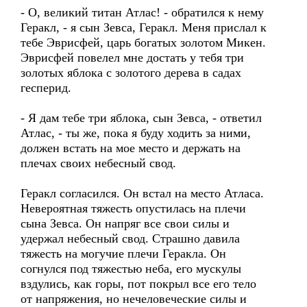
- О, великий титан Атлас! - обратился к нему
Геракл, - я сын Зевса, Геракл. Меня прислал к
тебе Эврисфей, царь богатых золотом Микен.
Эврисфей повелел мне достать у тебя три
золотых яблока с золотого дерева в садах
гесперид.
- Я дам тебе три яблока, сын Зевса, - ответил
Атлас, - ты же, пока я буду ходить за ними,
должен встать на мое место и держать на
плечах своих небесный свод.
Геракл согласился. Он встал на место Атласа.
Невероятная тяжесть опустилась на плечи
сына Зевса. Он напряг все свои силы и
удержал небесный свод. Страшно давила
тяжесть на могучие плечи Геракла. Он
согнулся под тяжестью неба, его мускулы
вздулись, как горы, пот покрыл все его тело
от напряжения, но нечеловеческие силы и