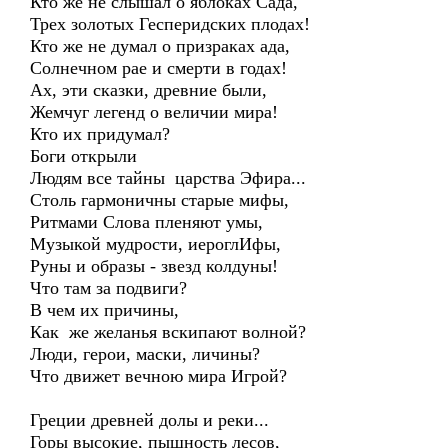
Кто же не слышал о яблоках Сада,
Трех золотых Гесперидских плодах!
Кто же не думал о призраках ада,
Солнечном рае и смерти в годах!
Ах, эти сказки, древние были,
Жемчуг легенд о величии мира!
Кто их придумал?
Боги открыли
Людям все тайны царства Эфира...
Столь гармоничны старые мифы,
Ритмами Слова пленяют умы,
Музыкой мудрости, иероглИфы,
Руны и образы - звезд колдуны!
Что там за подвиги?
В чем их причины,
Как же желанья вскипают волной?
Люди, герои, маски, личины?
Что движет вечною мира Игрой?
Греции древней долы и реки...
Горы высокие, пышность лесов,