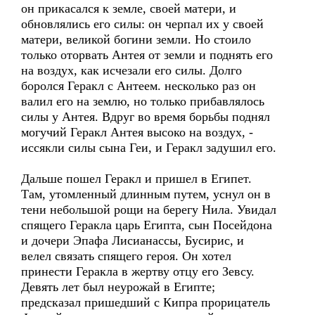
он прикасался к земле, своей матери, и
обновлялись его силы: он черпал их у своей
матери, великой богини земли. Но стоило
только оторвать Антея от земли и поднять его
на воздух, как исчезали его силы. Долго
боролся Геракл с Антеем. несколько раз он
валил его на землю, но только прибавлялось
силы у Антея. Вдруг во время борьбы поднял
могучий Геракл Антея высоко на воздух, -
иссякли силы сына Геи, и Геракл задушил его.
Дальше пошел Геракл и пришел в Египет.
Там, утомленный длинным путем, уснул он в
тени небольшой рощи на берегу Нила. Увидал
спящего Геракла царь Египта, сын Посейдона
и дочери Эпафа Лисианассы, Бусирис, и
велел связать спящего героя. Он хотел
принести Геракла в жертву отцу его Зевсу.
Девять лет был неурожай в Египте;
предсказал пришедший с Кипра прорицатель