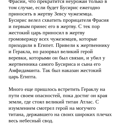
Фрасий, что прекратится неурожай только в
том случае, если будет Бусирис ежегодно
приносить в жертву Зевсу чужеземца.
Бусирис велел схватить прорицателя Фрасия
и первым принес его в жертву. С тек пор
жестокий царь приносил в жертву
громовержцу всех чужеземцев, которые
приходили в Египет. Привели к жертвеннику
и Геракла, но разорвал великий герой
веревки, которыми он был связан, и убил у
жертвенника самого Бусириса и сына его
Амфидаманта. Так был наказан жестокий
царь Египта.
Много еще пришлось встретить Гераклу на
пути своем опасностей, пока достиг он края
земли, где стоял великий титан Атлас. С
изумлением смотрел герой на могучего
титана, державшего на своих широких плечах
весь небесный свод.