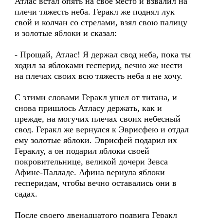
Атлас встал опять на свое место и взвалил на
плечи тяжесть неба. Геракл же поднял лук
свой и колчан со стрелами, взял свою палицу
и золотые яблоки и сказал:
- Прощай, Атлас! Я держал свод неба, пока ты
ходил за яблоками гесперид, вечно же нести
на плечах своих всю тяжесть неба я не хочу.
С этими словами Геракл ушел от титана, и
снова пришлось Атласу держать, как и
прежде, на могучих плечах своих небесный
свод. Геракл же вернулся к Эврисфею и отдал
ему золотые яблоки. Эврисфей подарил их
Гераклу, а он подарил яблоки своей
покровительнице, великой дочери Зевса
Афине-Палладе. Афина вернула яблоки
гесперидам, чтобы вечно оставались они в
садах.
После своего двенадцатого подвига Геракл