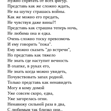
Нужно спрятать от всех фигур.
Представь как же сложно ждать,
Не на шутку страшась войны.
Как же можно его предать,
Не чувствуя даже вины?!
Представь как страшна теперь ночь,
Не любима она и едка.
Очень сложно тоску превозмочь
И ему говорить "пока".
Ему можно сказать "до встречи",
Но представь как тяжело
Не знать где наступит вечность
В охапке, в руках его,
Не знать когда можно увидеть,
Почувствовать запах родной.
Только представь как ненавидеть
Могу я кому домой
Уже совсем скоро, едва,
Уже загорелась огни.
Ненавижу сильней раза в два,
С любимым так близко они..