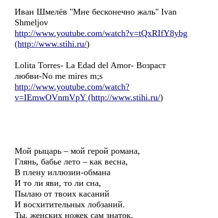
Иван Шмелёв "Мне бесконечно жаль" Ivan
Shmeljov
http://www.youtube.com/watch?v=tQxRIfY8ybg
(http://www.stihi.ru/
)
Lolita Torres- La Edad del Amor- Возраст
любви-No me mires m;s
http://www.youtube.com/watch?
v=IEmwOVnmVpY (http://www.stihi.ru/
)
Мой рыцарь – мой герой романа,
Глянь, бабье лето – как весна,
В плену иллюзии-обмана
И то ли яви, то ли сна,
Пылаю от твоих касаний
И восхитительных лобзаний.
Ты, женских ножек сам знаток,