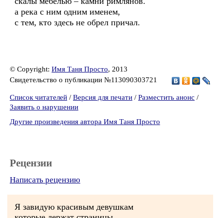
скалы мебелью – камни римлянов.
а река с ним одним именем,
с тем, кто здесь не обрел причал.
© Copyright:
Имя Таня Просто
, 2013
Свидетельство о публикации №113090303721
Список читателей
/
Версия для печати
/
Разместить анонс
/
Заявить о нарушении
Другие произведения автора Имя Таня Просто
Рецензии
Написать рецензию
Я завидую красивым девушкам
которые держат страницы