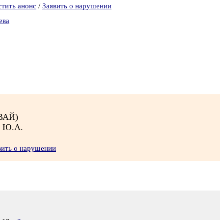
стить анонс
/
Заявить о нарушении
ева
МВАЙ)
 Ю.А.
вить о нарушении