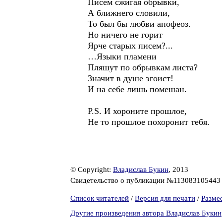
Писем сжигая обрывки,
А ближнего словили,
То был бы любви апофеоз.
Но ничего не горит
Ярче старых писем?...
…Языки пламени
Пляшут по обрывкам листа?
Значит в душе эгоист!
И на себе лишь помешан.
P.S. И хороните прошлое,
Не то прошлое похоронит тебя.
© Copyright:
Владислав Букин
, 2013
Свидетельство о публикации №11308310544
Список читателей
/
Версия для печати
/
Разме
Другие произведения автора Владислав Букин