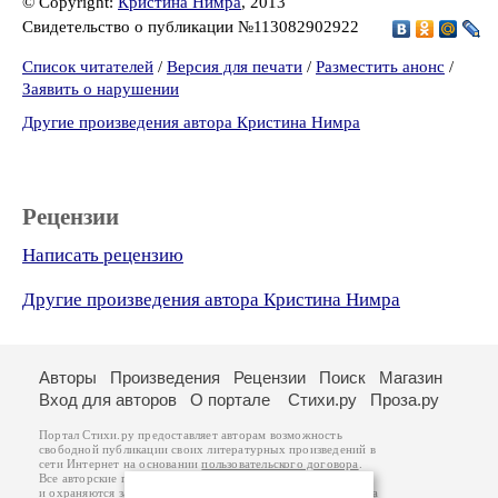
© Copyright:
Кристина Нимра
, 2013
Свидетельство о публикации №113082902922
Список читателей
/
Версия для печати
/
Разместить анонс
/
Заявить о нарушении
Другие произведения автора Кристина Нимра
Рецензии
Написать рецензию
Другие произведения автора Кристина Нимра
Авторы
Произведения
Рецензии
Поиск
Магазин
Вход для авторов
О портале
Стихи.ру
Проза.ру
Портал Стихи.ру предоставляет авторам возможность
свободной публикации своих литературных произведений в
сети Интернет на основании
пользовательского договора
.
Все авторские права на произведения принадлежат авторам
и охраняются
законом
. Перепечатка произведений возможна