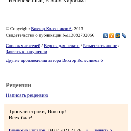
Испепелённый, словно Хиросима.
© Copyright:
Виктор Колесников 6
, 2013
Свидетельство о публикации №113082702066
Список читателей
/
Версия для печати
/
Разместить анонс
/
Заявить о нарушении
Другие произведения автора Виктор Колесников 6
Рецензии
Написать рецензию
Тронули строки, Виктор!
Всех благ!
Владимир Ерпалов
04.07.2021 22:26
•
Заявить о