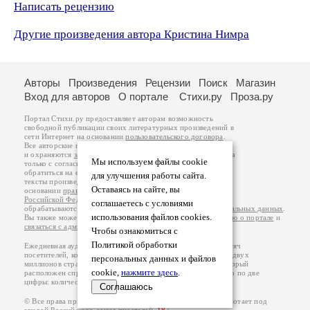
Написать рецензию
Другие произведения автора Кристина Нимра
Авторы
Произведения
Рецензии
Поиск
Магазин
Вход для авторов
О портале
Стихи.ру
Проза.ру
Портал Стихи.ру предоставляет авторам возможность
свободной публикации своих литературных произведений в
сети Интернет на основании
пользовательского договора
.
Все авторские права на произведения принадлежат авторам
и охраняются
законом
. Перепечатка произведений возможна
Мы используем файлы cookie
только с согласия его автора, к которому вы можете
обратиться на его авторской странице. Ответственность за
для улучшения работы сайта.
тексты произведений авторы несут самостоятельно на
Оставаясь на сайте, вы
основании
правил публикации
и
законодательства
Российской Федерации
. Данные пользователей
соглашаетесь с условиями
обрабатываются на основании
Политики обработки персональных данных
.
использования файлов cookies.
Вы также можете посмотреть более подробную
информацию о портале
и
связаться с администрацией
.
Чтобы ознакомиться с
Политикой обработки
Ежедневная аудитория портала Стихи.ру – порядка 200 тысяч
посетителей, которые в общей сумме просматривают более двух
персональных данных и файлов
миллионов страниц по данным счетчика посещаемости, который
cookie,
нажмите здесь
.
расположен справа от этого текста. В каждой графе указано по две
цифры: количество просмотров и количество посетителей.
Соглашаюсь
© Все права принадлежат авторам, 2000-2026. Портал работает под