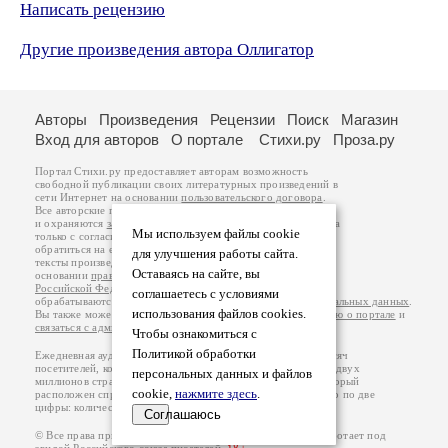
Написать рецензию
Другие произведения автора Оллигатор
Авторы
Произведения
Рецензии
Поиск
Магазин
Вход для авторов
О портале
Стихи.ру
Проза.ру
Портал Стихи.ру предоставляет авторам возможность
свободной публикации своих литературных произведений в
сети Интернет на основании
пользовательского договора
.
Все авторские права на произведения принадлежат авторам
и охраняются
законом
. Перепечатка произведений возможна
Мы используем файлы cookie
только с согласия его автора, к которому вы можете
обратиться на его авторской странице. Ответственность за
для улучшения работы сайта.
тексты произведений авторы несут самостоятельно на
Оставаясь на сайте, вы
основании
правил публикации
и
законодательства
Российской Федерации
. Данные пользователей
соглашаетесь с условиями
обрабатываются на основании
Политики обработки персональных данных
.
использования файлов cookies.
Вы также можете посмотреть более подробную
информацию о портале
и
связаться с администрацией
.
Чтобы ознакомиться с
Политикой обработки
Ежедневная аудитория портала Стихи.ру – порядка 200 тысяч
посетителей, которые в общей сумме просматривают более двух
персональных данных и файлов
миллионов страниц по данным счетчика посещаемости, который
cookie,
нажмите здесь
.
расположен справа от этого текста. В каждой графе указано по две
цифры: количество просмотров и количество посетителей.
Соглашаюсь
© Все права принадлежат авторам, 2000-2026. Портал работает под