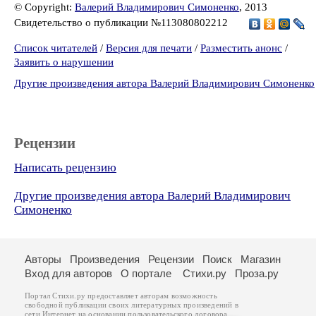
© Copyright:
Валерий Владимирович Симоненко
, 2013
Свидетельство о публикации №113080802212
Список читателей
/
Версия для печати
/
Разместить анонс
/
Заявить о нарушении
Другие произведения автора Валерий Владимирович Симоненко
Рецензии
Написать рецензию
Другие произведения автора Валерий Владимирович
Симоненко
Авторы
Произведения
Рецензии
Поиск
Магазин
Вход для авторов
О портале
Стихи.ру
Проза.ру
Портал Стихи.ру предоставляет авторам возможность
свободной публикации своих литературных произведений в
сети Интернет на основании
пользовательского договора
.