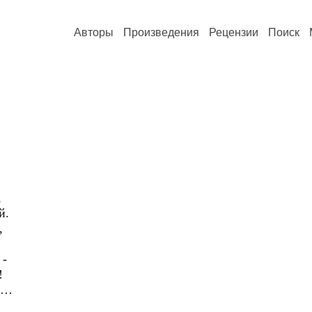
Авторы
Произведения
Рецензии
Поиск
,
й.
,
 -
!
у…