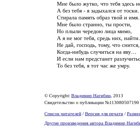
Мне было жутко, что тебя здесь н
А без тебя - я задыхался от тоски.
Стирала память образ твой и им
Мне было странно, ты прости,
Но плыли чередою лица мимо,
А я не мог тебя, средь них, найти.
Не дай, господь, тому, что снится,
Когда-нибудь случиться на яву…
И если нам предстанет разлучитьс
То без тебя, я тот час же умру.
© Copyright:
Владимир Нагибин
, 2013
Свидетельство о публикации №11308050719
Список читателей
/
Версия для печати
/
Разме
Другие произведения автора Владимир Нагиб