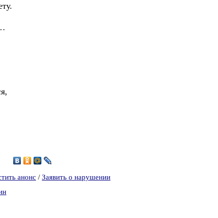
ету.
я…
я,
0
стить анонс
/
Заявить о нарушении
ин