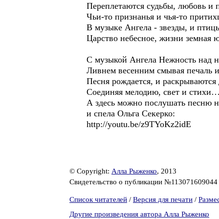
Переплетаются судьбы, любовь и 
Чьи-то признанья и чья-то притих
В музыке Ангела - звезды, и птицы
Царство небесное, жизни земная ю
С музыкой Ангела Нежность над н
Ливнем весенним смывая печаль и
Песня рождается, и раскрываются
Соединяя мелодию, свет и стихи
А здесь можно послушать песню н
и спела Ольга Секерко:
http://youtu.be/z9TYoKz2idE
© Copyright:
Алла Рыженко
, 2013
Свидетельство о публикации №11307160904
Список читателей
/
Версия для печати
/
Разме
Другие произведения автора Алла Рыженко