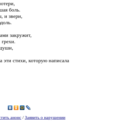
потери,
шая боль.
, и звери,
доль.
ами закружит,
 грехи.
 души,
…
а эти стихи, которую написала
4
стить анонс
/
Заявить о нарушении