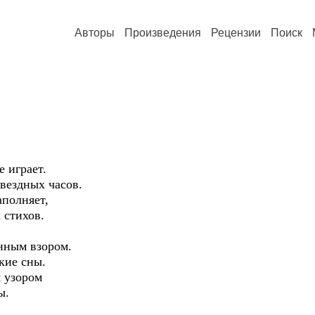
Авторы
Произведения
Рецензии
Поиск
 играет.
вездных часов.
аполняет,
 стихов.
нным взором.
кие сны.
 узором
ы.