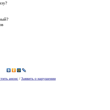
азу?
вый?
ов
1
стить анонс
/
Заявить о нарушении