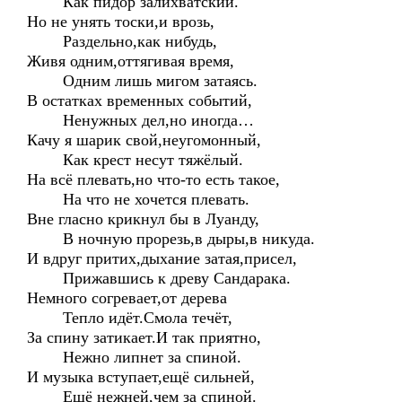
Как пидор залихватский.
Но не унять тоски,и врозь,
Раздельно,как нибудь,
Живя одним,оттягивая время,
Одним лишь мигом затаясь.
В остатках временных событий,
Ненужных дел,но иногда…
Качу я шарик свой,неугомонный,
Как крест несут тяжёлый.
На всё плевать,но что-то есть такое,
На что не хочется плевать.
Вне гласно крикнул бы в Луанду,
В ночную прорезь,в дыры,в никуда.
И вдруг притих,дыхание затая,присел,
Прижавшись к древу Сандарака.
Немного согревает,от дерева
Тепло идёт.Смола течёт,
За спину затикает.И так приятно,
Нежно липнет за спиной.
И музыка вступает,ещё сильней,
Ещё нежней,чем за спиной.