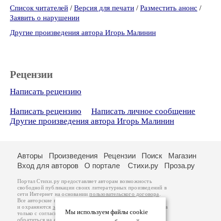
Список читателей
/
Версия для печати
/
Разместить анонс
/
Заявить о нарушении
Другие произведения автора Игорь Малинин
Рецензии
Написать рецензию
Написать рецензию
Написать личное сообщение
Другие произведения автора Игорь Малинин
Авторы
Произведения
Рецензии
Поиск
Магазин
Вход для авторов
О портале
Стихи.ру
Проза.ру
Портал Стихи.ру предоставляет авторам возможность
свободной публикации своих литературных произведений в
сети Интернет на основании
пользовательского договора
.
Все авторские права на произведения принадлежат авторам
и охраняются
законом
. Перепечатка произведений возможна
Мы используем файлы cookie
только с согласия его автора, к которому вы можете
обратиться на его авторской странице. Ответственность за