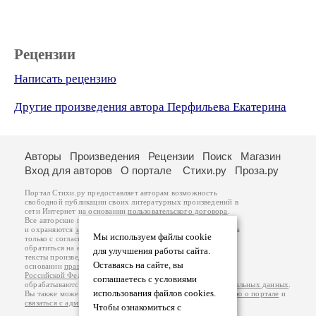
Рецензии
Написать рецензию
Другие произведения автора Перфильева Екатерина
Авторы
Произведения
Рецензии
Поиск
Магазин
Вход для авторов
О портале
Стихи.ру
Проза.ру
Портал Стихи.ру предоставляет авторам возможность
свободной публикации своих литературных произведений в
сети Интернет на основании
пользовательского договора
.
Все авторские права на произведения принадлежат авторам
и охраняются
законом
. Перепечатка произведений возможна
Мы используем файлы cookie
только с согласия его автора, к которому вы можете
обратиться на его авторской странице. Ответственность за
для улучшения работы сайта.
тексты произведений авторы несут самостоятельно на
Оставаясь на сайте, вы
основании
правил публикации
и
законодательства
Российской Федерации
. Данные пользователей
соглашаетесь с условиями
обрабатываются на основании
Политики обработки персональных данных
.
использования файлов cookies.
Вы также можете посмотреть более подробную
информацию о портале
и
связаться с администрацией
.
Чтобы ознакомиться с