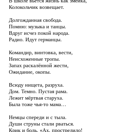
В школе вьётся жизнь как змейка,
Колокольчик возвещает.
Долгожданная свобода.
Помню: музыка и танцы.
Вдруг исчез покой народа.
Радио. Идут германцы.
Командир, винтовка, вести,
Неисхоженные тропы.
Запах раскалённой жести,
Ожидание, окопы.
Всюду нищета, разруха.
Дом. Темно. Пустая рама.
Лежит мёртвая старуха.
Была тоже чья-то мама…
Немцы спереди и с тыла.
Души струны стали рваться.
Крик и боль. «Ах, прострелило!