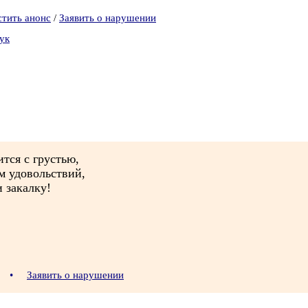
стить анонс
/
Заявить о нарушении
ук
ится с грустью,
ом удовольствий,
 закалку!
53
•
Заявить о нарушении