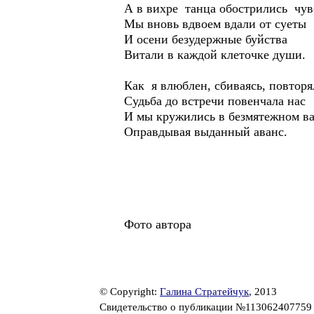
А в вихре танца обострились чув
Мы вновь вдвоем вдали от суеты
И осени безудержные буйства
Витали в каждой клеточке души.
Как я влюблен, сбиваясь, повторя
Судьба до встречи повенчала нас
И мы кружились в безмятежном ва
Оправдывая выданный аванс.
Фото автора
© Copyright:
Галина Стратейчук
, 2013
Свидетельство о публикации №11306240775