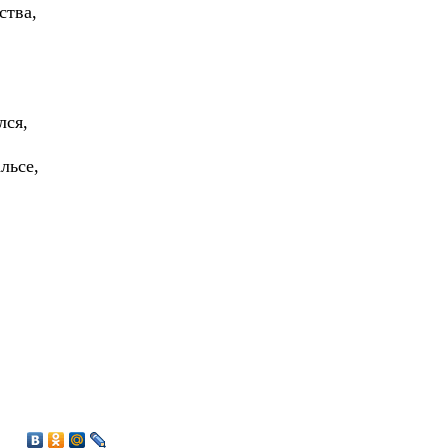
ства,
лся,
льсе,
9