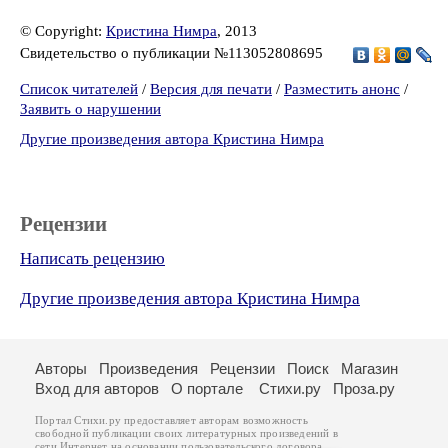
© Copyright:
Кристина Нимра
, 2013
Свидетельство о публикации №113052808695
Список читателей
/
Версия для печати
/
Разместить анонс
/
Заявить о нарушении
Другие произведения автора Кристина Нимра
Рецензии
Написать рецензию
Другие произведения автора Кристина Нимра
Авторы
Произведения
Рецензии
Поиск
Магазин
Вход для авторов
О портале
Стихи.ру
Проза.ру
Портал Стихи.ру предоставляет авторам возможность
свободной публикации своих литературных произведений в
сети Интернет на основании
пользовательского договора
.