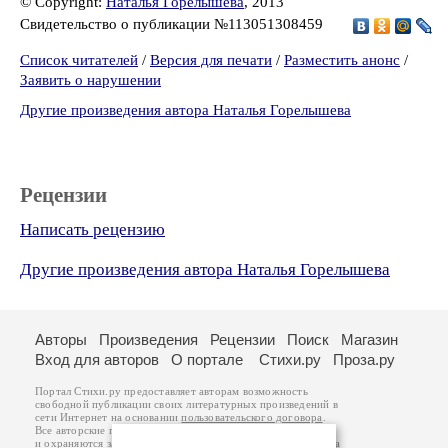
© Copyright:
Наталья Горелышева
, 2013
Свидетельство о публикации №113051308459
Список читателей
/
Версия для печати
/
Разместить анонс
/
Заявить о нарушении
Другие произведения автора Наталья Горелышева
Рецензии
Написать рецензию
Другие произведения автора Наталья Горелышева
Авторы
Произведения
Рецензии
Поиск
Магазин
Вход для авторов
О портале
Стихи.ру
Проза.ру
Портал Стихи.ру предоставляет авторам возможность
свободной публикации своих литературных произведений в
сети Интернет на основании
пользовательского договора
.
Все авторские права на произведения принадлежат авторам
и охраняются
законом
. Перепечатка произведений возможна